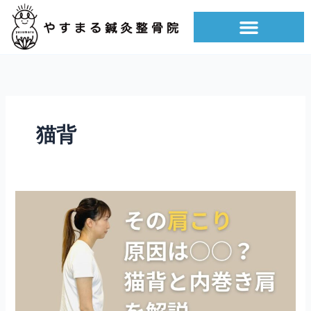
内
容
を
ス
キ
ッ
プ
猫背
猫
背・
巻
き
肩
が
血