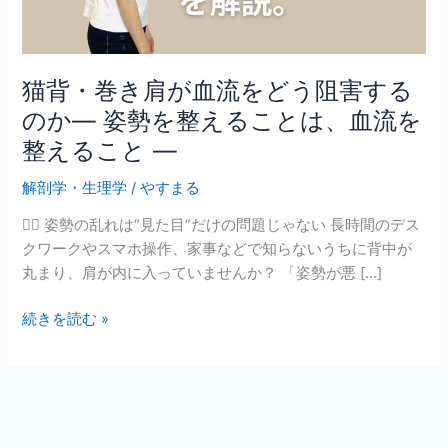
流
を
ど
う
猫背・巻き肩が血流をどう阻害する
阻
のか― 姿勢を整えることは、血流を
害
整えること ―
す
る
解剖学・生理学
/
やすまる
の
か
🧍‍♀️ 姿勢の乱れは“見た目”だけの問題じゃない 長時間のデス
―
クワークやスマホ操作、家事などで知らないうちに背中が
姿
丸まり、肩が内に入っていませんか？ 「姿勢が悪 […]
勢
を
続きを読む »
整
え
る
こ
と