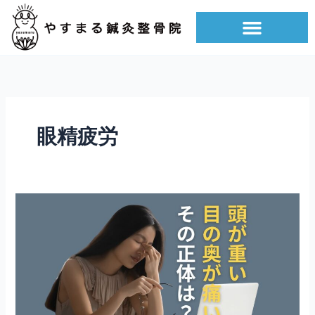
内
容
を
ス
キ
ッ
プ
眼精疲労
パ
ソ
コ
ン
の
見
す