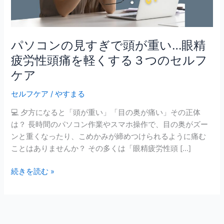
ぎ
で
頭
が
パソコンの見すぎで頭が重い…眼精
重
疲労性頭痛を軽くする３つのセルフ
い…
ケア
眼
精
セルフケア
/
やすまる
疲
労
💻 夕方になると「頭が重い」「目の奥が痛い」その正体
性
は？ 長時間のパソコン作業やスマホ操作で、目の奥がズー
頭
ンと重くなったり、こめかみが締めつけられるように痛む
痛
ことはありませんか？ その多くは「眼精疲労性頭 […]
を
軽
続きを読む »
く
す
る
３