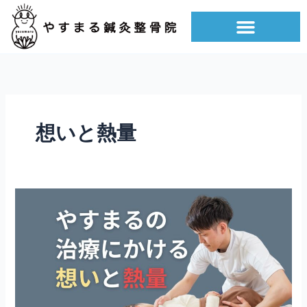
内
容
を
ス
キ
ッ
プ
想いと熱量
技
術
よ
り
も、
想
い