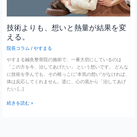
と
熱
量
が
技術よりも、想いと熱量が結果を変
結
える。
果
を
院長コラム
/
やすまる
変
やすまる鍼灸整骨院の施術で、一番大切にしているのは
え
「この方を今、治してあげたい」 という想いです。 どんな
る。
に技術を学んでも、その根っこに“本気の想い”がなければ、
体は反応してくれません。逆に、心の底から「治してあげ
たい […]
続きを読む »