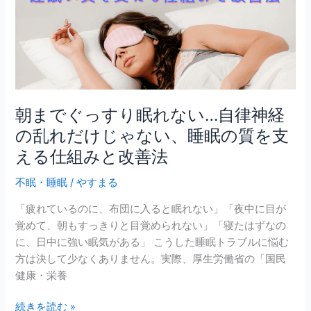
ぐ
っ
す
り
眠
れ
な
朝までぐっすり眠れない…自律神経
い…
の乱れだけじゃない、睡眠の質を支
自
律
える仕組みと改善法
神
不眠・睡眠
/
やすまる
経
の
「疲れているのに、布団に入ると眠れない」「夜中に目が
乱
覚めて、朝もすっきりと目覚められない」「寝たはずなの
れ
に、日中に強い眠気がある」 こうした睡眠トラブルに悩む
だ
方は決して少なくありません。実際、厚生労働省の「国民
け
健康・栄養
じ
ゃ
続きを読む »