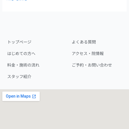
な
い、
睡
眠
の
質
トップページ
よくある質問
を
支
はじめての方へ
アクセス・院情報
え
料金・施術の流れ
ご予約・お問い合わせ
る
仕
スタッフ紹介
組
み
と
改
善
法