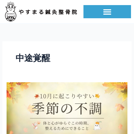
内
容
を
ス
キ
ッ
プ
中途覚醒
10
月
に
起
こ
る
季