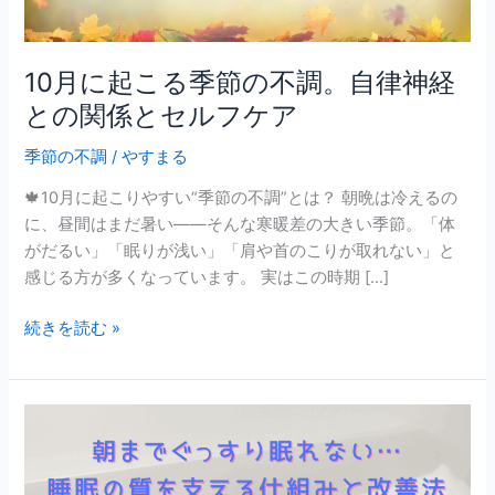
節
の
不
10月に起こる季節の不調。自律神経
調。
との関係とセルフケア
自
律
季節の不調
/
やすまる
神
経
🍁10月に起こりやすい“季節の不調”とは？ 朝晩は冷えるの
と
に、昼間はまだ暑い――そんな寒暖差の大きい季節。「体
の
がだるい」「眠りが浅い」「肩や首のこりが取れない」と
関
感じる方が多くなっています。 実はこの時期 […]
係
と
続きを読む »
セ
ル
フ
朝
ケ
ま
ア
で