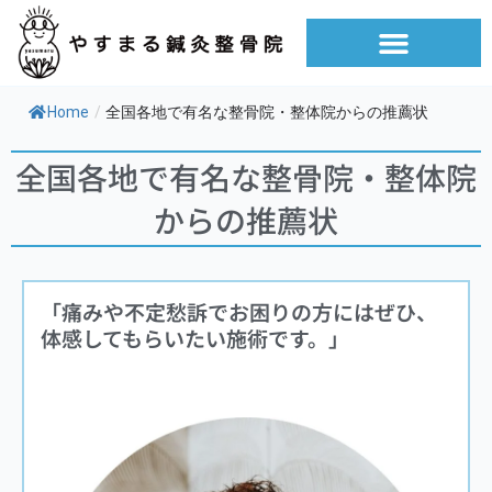
内
容
を
ス
Home
/
全国各地で有名な整骨院・整体院からの推薦状
キ
ッ
全国各地で有名な整骨院・整体院
プ
からの推薦状
「痛みや不定愁訴でお困りの方にはぜひ、
体感してもらいたい施術です。」