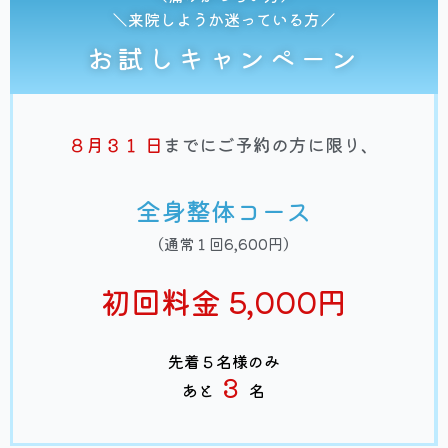
＼来院しようか迷っている方／
お試しキャンペーン
８月３１
日
までにご予約の方に限り、
全身整体コース
（通常１回6,600円）
初回料金 5,000円
先着５名様のみ
３
あと
名