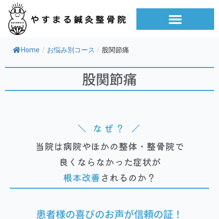
内
容
を
ご予約・お問い合わせ
ス
Home
/
お悩み別コース
/
股関節痛
キ
ッ
股関節痛
プ
＼ なぜ？ ／
当院は病院やほかの整体・整骨院で
良くならなかった症状が
根本改善
されるのか？
患者様の喜びのお声が信頼の証！